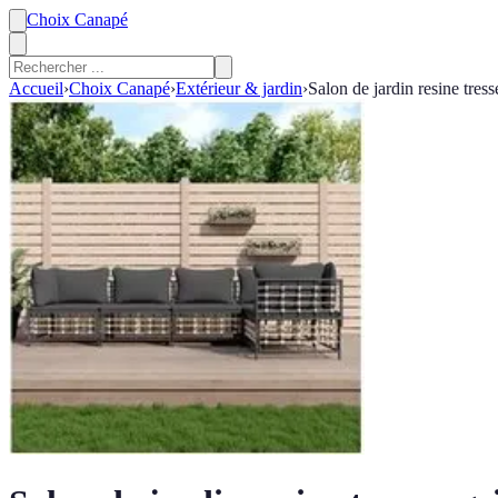
Choix Canapé
Accueil
›
Choix Canapé
›
Extérieur & jardin
›
Salon de jardin resine tres