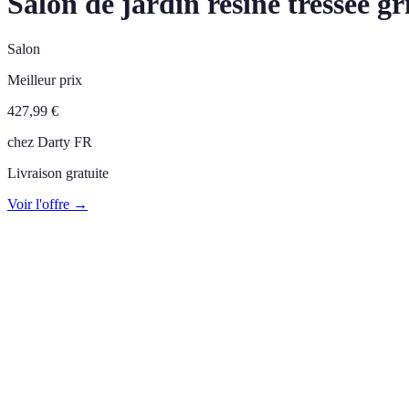
Salon de jardin resine tressee gr
Salon
Meilleur prix
427,99
€
chez
Darty FR
Livraison gratuite
Voir l'offre →