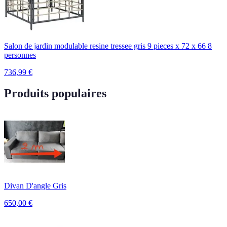
Salon de jardin modulable resine tressee gris 9 pieces x 72 x 66 8
personnes
736,99
€
Produits populaires
Divan D'angle Gris
650,00
€