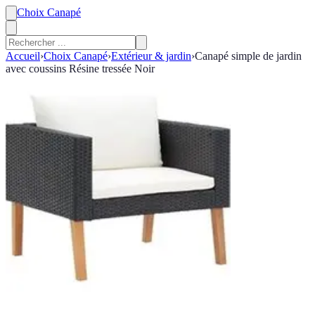
Choix Canapé
Accueil
›
Choix Canapé
›
Extérieur & jardin
›
Canapé simple de jardin
avec coussins Résine tressée Noir