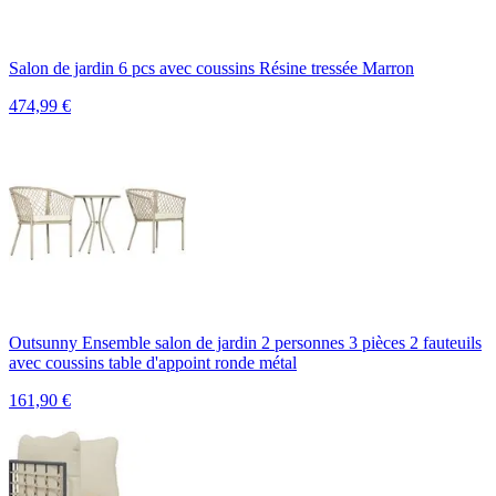
Salon de jardin 6 pcs avec coussins Résine tressée Marron
474,99
€
Outsunny Ensemble salon de jardin 2 personnes 3 pièces 2 fauteuils
avec coussins table d'appoint ronde métal
161,90
€