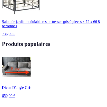
Salon de jardin modulable resine tressee gris 9 pieces x 72 x 66 8
personnes
736,99
€
Produits populaires
Divan D'angle Gris
650,00
€