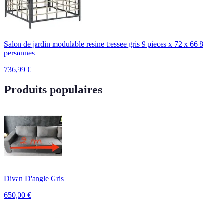
Salon de jardin modulable resine tressee gris 9 pieces x 72 x 66 8
personnes
736,99
€
Produits populaires
Divan D'angle Gris
650,00
€