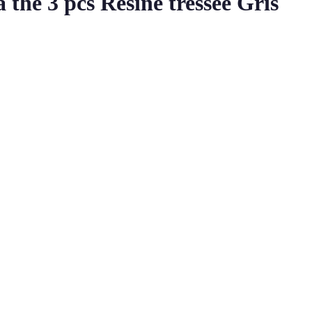
 thé 3 pcs Résine tressée Gris