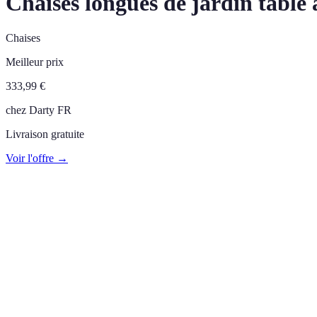
Chaises longues de jardin table à
Chaises
Meilleur prix
333,99
€
chez
Darty FR
Livraison gratuite
Voir l'offre →