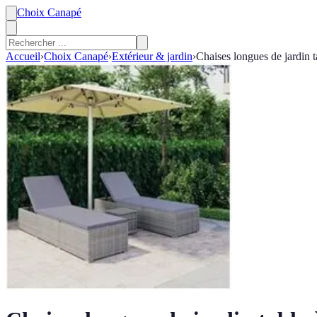
Choix Canapé
Accueil
›
Choix Canapé
›
Extérieur & jardin
›
Chaises longues de jardin t