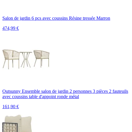
Salon de jardin 6 pcs avec coussins Résine tressée Marron
474,99
€
Outsunny Ensemble salon de jardin 2 personnes 3 pièces 2 fauteuils
avec coussins table d'appoint ronde métal
161,90
€