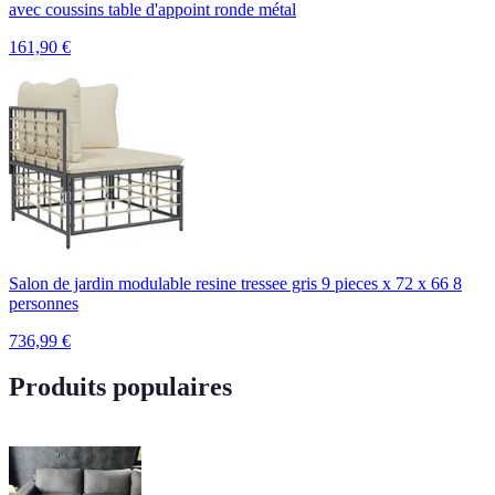
avec coussins table d'appoint ronde métal
161,90
€
Salon de jardin modulable resine tressee gris 9 pieces x 72 x 66 8
personnes
736,99
€
Produits populaires