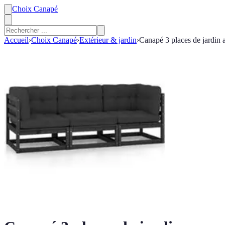
Choix Canapé
Accueil
›
Choix Canapé
›
Extérieur & jardin
›
Canapé 3 places de jardin 