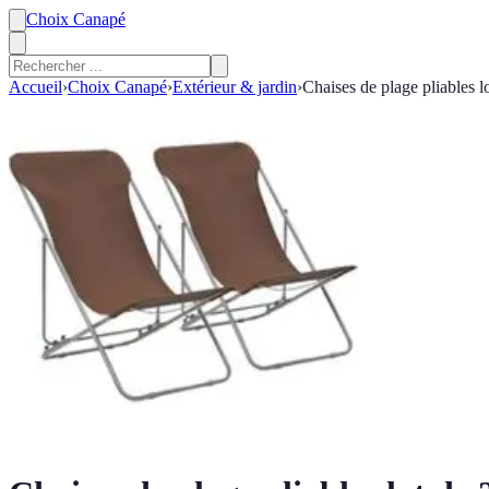
Choix Canapé
Accueil
›
Choix Canapé
›
Extérieur & jardin
›
Chaises de plage pliables l