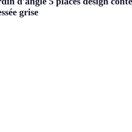
din d'angle 5 places design cont
essée grise