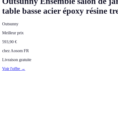
Outsunny Ensemble salon de jar
table basse acier époxy résine tr
Outsunny
Meilleur prix
593,90
€
chez
Aosom FR
Livraison gratuite
Voir l'offre →