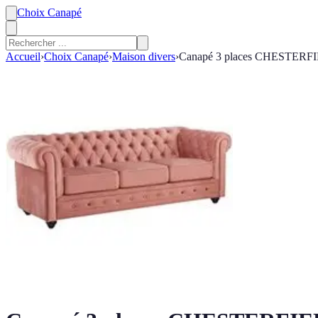
Choix Canapé
Accueil
›
Choix Canapé
›
Maison divers
›
Canapé 3 places CHESTERFIEL