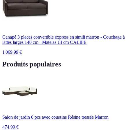
Canapé 3 places convertible express en simili marron - Couchage à
lattes larges 140 cm - Matelas 14 cm CALIFE
1 069,99
€
Produits populaires
Salon de jardin 6 pcs avec coussins Résine tressée Marron
474,99
€