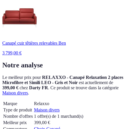
Canapé cuir têtières relevables Ben
3 799,00
€
Notre analyse
Le meilleur prix pour
RELAXXO - Canapé Relaxation 2 places
Microfibre et Simili LEO - Gris et Noir
est actuellement
de
399,00 €
chez
Darty FR
.
Ce produit se trouve dans la catégorie
Maison divers
.
Marque
Relaxxo
Type de produit
Maison divers
Nombre d'offres
1 offre(s) de 1 marchand(s)
Meilleur prix
399,00
€
Comparateur
Choix Canapé