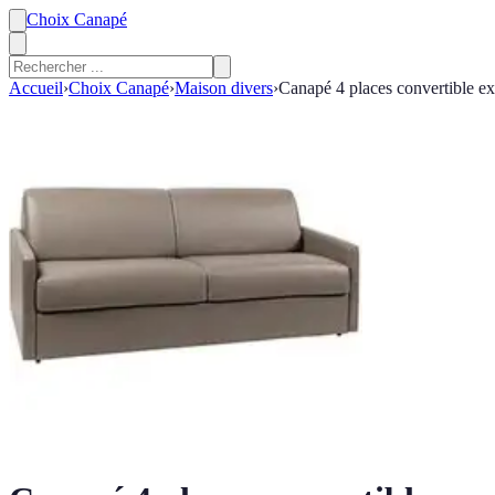
Choix Canapé
Accueil
›
Choix Canapé
›
Maison divers
›
Canapé 4 places convertible ex