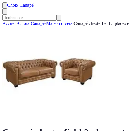
Choix Canapé
Accueil
›
Choix Canapé
›
Maison divers
›
Canapé chesterfield 3 places 