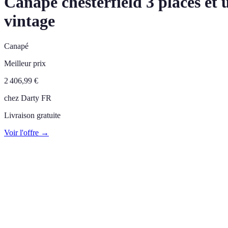
Canapé chesterfield 3 places e
vintage
Canapé
Meilleur prix
2 406,99
€
chez
Darty FR
Livraison gratuite
Voir l'offre →