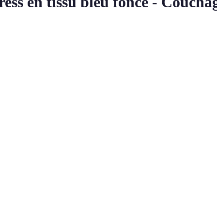
ess en tissu bleu foncé - Couchag