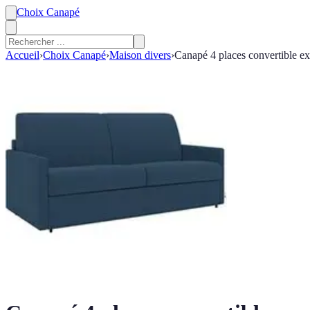
Choix Canapé
Accueil
›
Choix Canapé
›
Maison divers
›
Canapé 4 places convertible ex