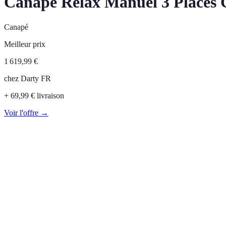
Canapé Relax Manuel 3 Places 
Canapé
Meilleur prix
1 619,99
€
chez
Darty FR
+ 69,99 € livraison
Voir l'offre →