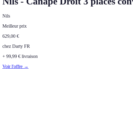
Nils - Canapé Droit 3 places con
Nils
Meilleur prix
629,00
€
chez
Darty FR
+ 99,99 € livraison
Voir l'offre →