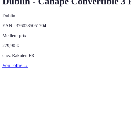
Dublin - Canapé Convertible 3 
Dublin
EAN :
3760285051704
Meilleur prix
279,90
€
chez
Rakuten FR
Voir l'offre →