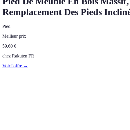
Pied De Meuble En Bois Massif, 
Remplacement Des Pieds Inclin
Pied
Meilleur prix
59,60
€
chez
Rakuten FR
Voir l'offre →