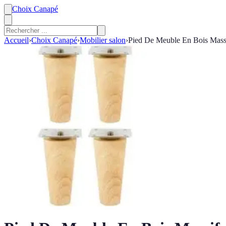
Choix Canapé
Accueil
›
Choix Canapé
›
Mobilier salon
›
Pied De Meuble En Bois Massi