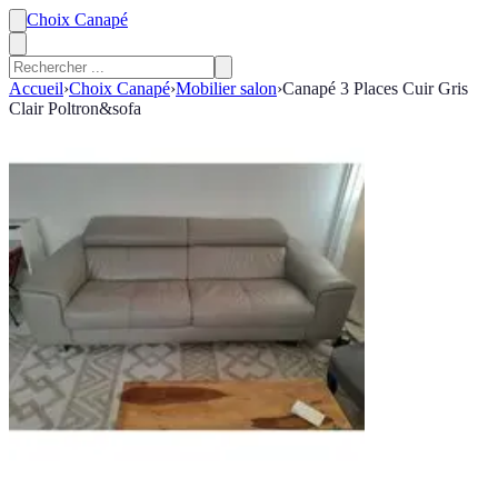
Choix Canapé
Accueil
›
Choix Canapé
›
Mobilier salon
›
Canapé 3 Places Cuir Gris
Clair Poltron&sofa