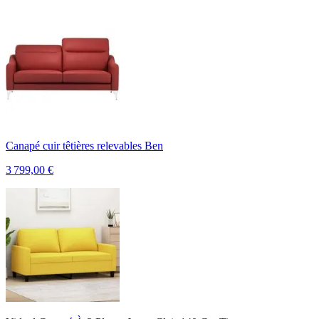
Canapé cuir têtières relevables Ben
3 799,00
€