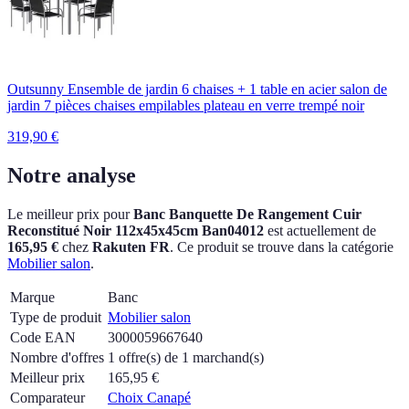
Outsunny Ensemble de jardin 6 chaises + 1 table en acier salon de
jardin 7 pièces chaises empilables plateau en verre trempé noir
319,90
€
Notre analyse
Le meilleur prix pour
Banc Banquette De Rangement Cuir
Reconstitué Noir 112x45x45cm Ban04012
est actuellement
de
165,95 €
chez
Rakuten FR
.
Ce produit se trouve dans la catégorie
Mobilier salon
.
Marque
Banc
Type de produit
Mobilier salon
Code EAN
3000059667640
Nombre d'offres
1 offre(s) de 1 marchand(s)
Meilleur prix
165,95
€
Comparateur
Choix Canapé