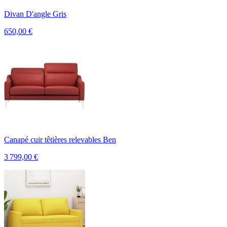
Divan D'angle Gris
650,00
€
Canapé cuir têtières relevables Ben
3 799,00
€