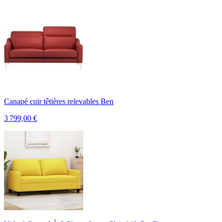
Canapé cuir têtières relevables Ben
3 799,00
€