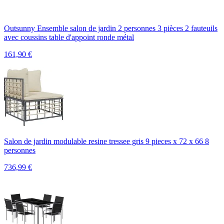
Outsunny Ensemble salon de jardin 2 personnes 3 pièces 2 fauteuils
avec coussins table d'appoint ronde métal
161,90
€
Salon de jardin modulable resine tressee gris 9 pieces x 72 x 66 8
personnes
736,99
€