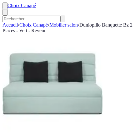
Choix Canapé
Accueil
›
Choix Canapé
›
Mobilier salon
›
Dunlopillo Banquette Bz 2
Places - Vert - Reveur