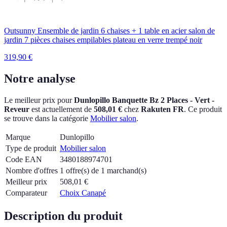
Outsunny Ensemble de jardin 6 chaises + 1 table en acier salon de
jardin 7 pièces chaises empilables plateau en verre trempé noir
319,90
€
Notre analyse
Le meilleur prix pour
Dunlopillo Banquette Bz 2 Places - Vert -
Reveur
est actuellement
de
508,01 €
chez
Rakuten FR
.
Ce produit
se trouve dans la catégorie
Mobilier salon
.
Marque
Dunlopillo
Type de produit
Mobilier salon
Code EAN
3480188974701
Nombre d'offres
1 offre(s) de 1 marchand(s)
Meilleur prix
508,01
€
Comparateur
Choix Canapé
Description du produit