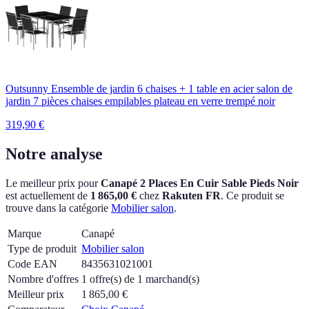
Outsunny Ensemble de jardin 6 chaises + 1 table en acier salon de
jardin 7 pièces chaises empilables plateau en verre trempé noir
319,90
€
Notre analyse
Le meilleur prix pour
Canapé 2 Places En Cuir Sable Pieds Noir
est actuellement
de
1 865,00 €
chez
Rakuten FR
.
Ce produit se
trouve dans la catégorie
Mobilier salon
.
Marque
Canapé
Type de produit
Mobilier salon
Code EAN
8435631021001
Nombre d'offres
1 offre(s) de 1 marchand(s)
Meilleur prix
1 865,00
€