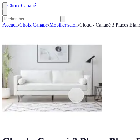
Choix Canapé
Accueil
›
Choix Canapé
›
Mobilier salon
›
Cloud - Canapé 3 Places Blan