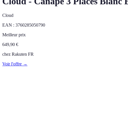
Cloud - Canapé 3 Places Blanc 
Cloud
EAN :
3760285050790
Meilleur prix
649,90
€
chez
Rakuten FR
Voir l'offre →