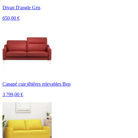
Divan D'angle Gris
650,00
€
Canapé cuir têtières relevables Ben
3 799,00
€