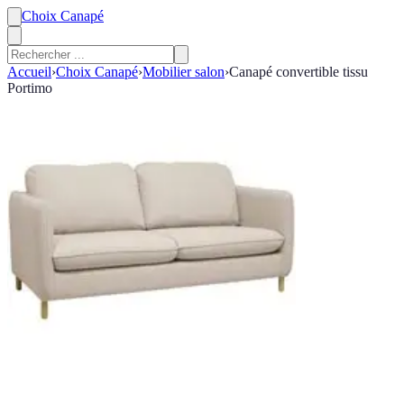
Choix Canapé
Accueil
›
Choix Canapé
›
Mobilier salon
›
Canapé convertible tissu
Portimo